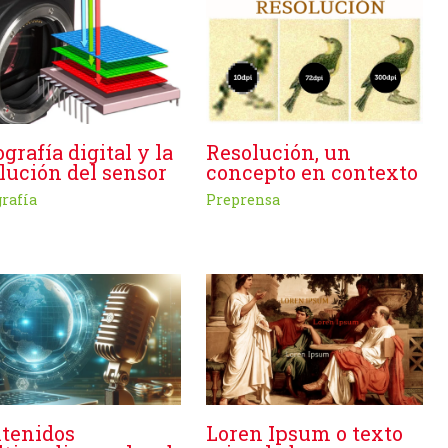
Resolución, un
ografía digital y la
concepto en contexto
lución del sensor
Preprensa
grafía
tenidos
Loren Ipsum o texto