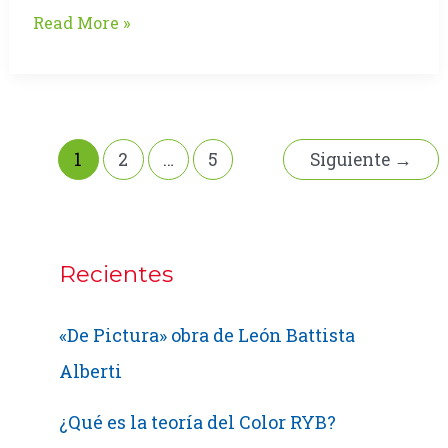
HD
Read More »
ready
vs
Full
HD
1
2
…
5
Siguiente
→
Recientes
«De Pictura» obra de León Battista
Alberti
¿Qué es la teoría del Color RYB?