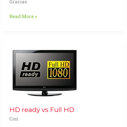
Gracias
Aplicación
Read More »
Cinema
4D
2011
HD ready vs Full HD
Con