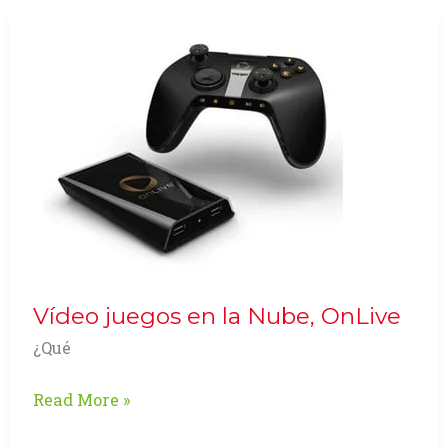
EuroGamer
Expo
2011
Vídeo juegos en la Nube, OnLive
¿Qué
Vídeo
Read More »
juegos