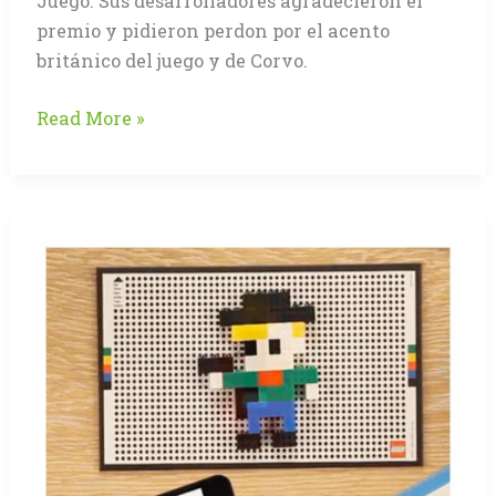
Juego. Sus desarrolladores agradecieron el
premio y pidieron perdon por el acento
británico del juego y de Corvo.
Dishonored,
Read More »
ganador
del
BAFTA
2013
(Ver
trailer)