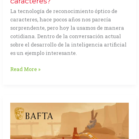
caracteres?
La tecnología de reconocimiento óptico de
caracteres, hace pocos años nos parecía
sorprendente, pero hoy la usamos de manera
cotidiana. Dentro de la conversación actual
sobre el desarrollo de la inteligencia artificial
es un ejemplo interesante.
¿Quién
Read More »
le
teme
al
reconocimiento
óptico
de
caracteres?