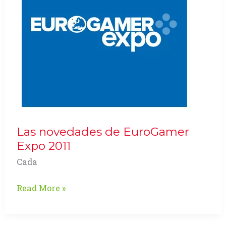
Las novedades de EuroGamer
Expo 2011
Cada
Las
Read More »
novedades
de