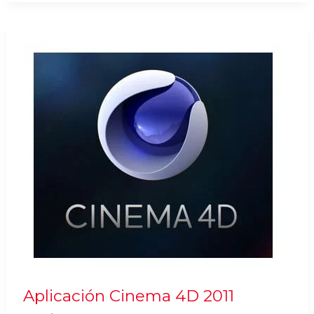
en
la
Nube,
OnLive
Aplicación Cinema 4D 2011