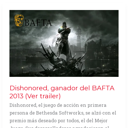
ganador
de
BEFTA
2013
(Ver
trailer)
Dishonored, ganador del BAFTA
2013 (Ver trailer)
Dishonored, el juego de acción en primera
persona de Bethesda Softworks, se alzó con el
premio más deseado por todos, el del Mejor