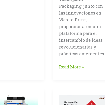
Packaging, junto con
las innovaciones en
Web-to-Print,
proporcionaron una
plataforma para el
intercambio de ideas
revolucionarias y
prácticas emergentes.
Futuro
Read More »
gráfico
inteligente:
Automatización
y
sostenibilidad