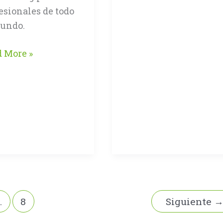
impreso
esionales de todo
más
mundo.
antiguo
ovación
 More »
enibilidad
can
io
PA
4
…
8
Siguiente