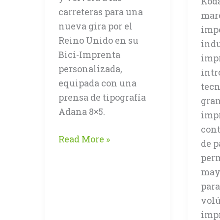
Koda
carreteras para una
mar
nueva gira por el
impo
Reino Unido en su
indu
Bici-Imprenta
impr
personalizada,
intr
equipada con una
tecn
prensa de tipografía
gran
Adana 8×5.
imp
cont
Nick
Read More »
de p
Hand,
perm
el
may
impresor
para
en
vol
bicicleta,
imp