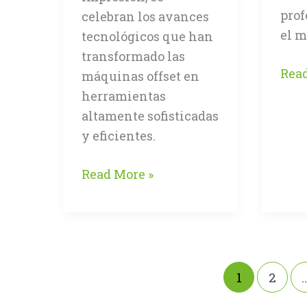
prof
celebran los avances
el 
tecnológicos que han
transformado las
Inn
Read
máquinas offset en
y
herramientas
sost
altamente sofisticadas
mar
y eficientes.
el
inic
La
Read More »
de
Evolución
DRU
de
202
las
Máquinas
Offset:
1
2
Innovación