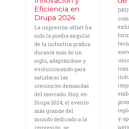
Innovación y
de
Eficiencia en
DRU
Drupa 2024
com
exh
La impresión offset ha
form
sido la piedra angular
tecn
de la industria gráfica
sost
durante más de un
unir
siglo, adaptándose y
tran
evolucionando para
indu
satisfacer las
impr
crecientes demandas
emba
del mercado. Hoy, en
prom
Drupa 2024, el evento
repl
más grande del
y op
mundo dedicado a la
net
impresión, se