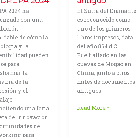
 DRUPA 2024
antiguo
PA 2024 ha
El Sutra del Diamante
enzado con una
es reconocido como
ibición
uno de los primeros
idable de cómo la
libros impresos, data
ología y la
del año 864 d.C.
enibilidad pueden
Fue hallado en las
se para
cuevas de Mogao en
sformar la
China, junto a otros
stria de la
miles de documentos
esión y el
antiguos.
laje,
Sutra
Read More »
etiendo una feria
del
eta de innovación
Diamante,
ortunidades de
el
working para