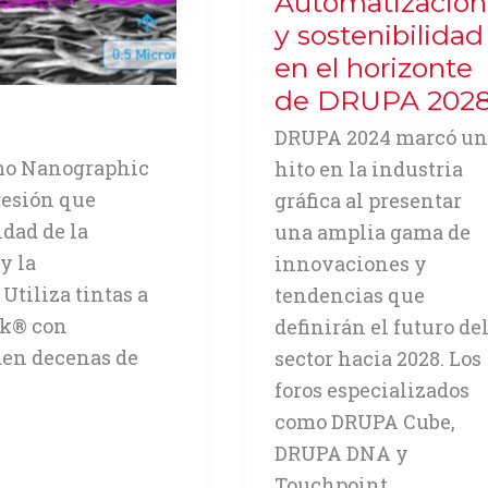
Automatización
y sostenibilidad
en el horizonte
de DRUPA 202
DRUPA 2024 marcó un
omo Nanographic
hito en la industria
resión que
gráfica al presentar
idad de la
una amplia gama de
y la
innovaciones y
Utiliza tintas a
tendencias que
nk® con
definirán el futuro de
den decenas de
sector hacia 2028. Los
foros especializados
como DRUPA Cube,
DRUPA DNA y
Touchpoint