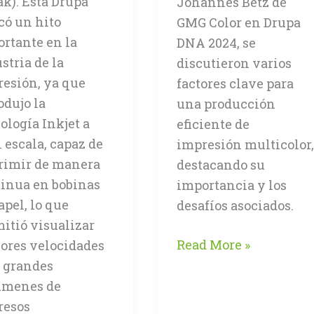
k). Esta Drupa
Johannes Betz de
có un hito
GMG Color en Drupa
rtante en la
DNA 2024, se
stria de la
discutieron varios
esión, ya que
factores clave para
odujo la
una producción
ología Inkjet a
eficiente de
 escala, capaz de
impresión multicolor,
rimir de manera
destacando su
inua en bobinas
importancia y los
apel, lo que
desafíos asociados.
itió visualizar
La
Read More »
ores velocidades
Revolución
 grandes
Multicolor:
úmenes de
GMG
resos