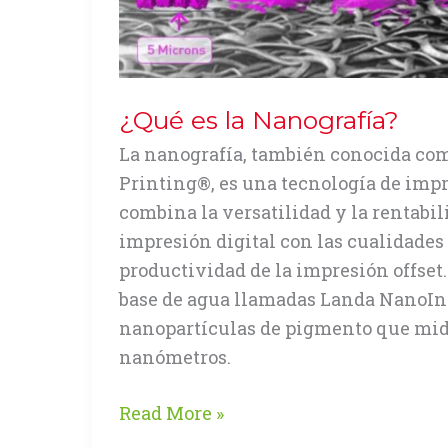
¿Qué es la Nanografía?
La nanografía, también conocida c
Printing®, es una tecnología de imp
combina la versatilidad y la rentabil
impresión digital con las cualidades 
productividad de la impresión offset. 
base de agua llamadas Landa NanoI
nanopartículas de pigmento que mi
nanómetros.
¿Qué
Read More »
es