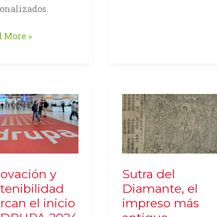
Color
onalizados.
Presenta
solidación
 More »
Soluciones
Avanzadas
en
ología
Drupa
et
DNA
2024
resión
tal
novación y
Sutra del
pa
tenibilidad
Diamante, el
4
can el inicio
impreso más