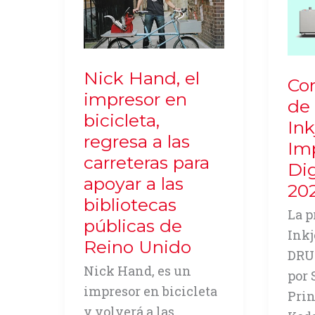
Nick Hand, el
Co
impresor en
de 
bicicleta,
Ink
regresa a las
Im
carreteras para
Dig
apoyar a las
20
bibliotecas
La p
públicas de
Inkj
Reino Unido
DRUP
Nick Hand, es un
por 
impresor en bicicleta
Prin
y volverá a las