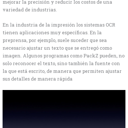
mejorar la precisión y reducir los costos de una
variedad de industrias.
En la industria de la impresión los sistemas OCR
tienen aplicaciones muy específicas. En la
preprensa, por ejemplo, suele suceder que sea
necesario ajustar un texto que se entregó como
imagen. Algunos programas como PackZ pueden, no
solo reconocer el texto, sino también la fuente con
la que está escrito, de manera que permiten ajustar
sus detalles de manera rápida