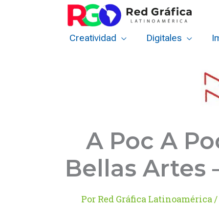
Ir
al
contenido
Creatividad
Digitales
I
A Poc A Poc
Bellas Artes
Por
Red Gráfica Latinoamérica