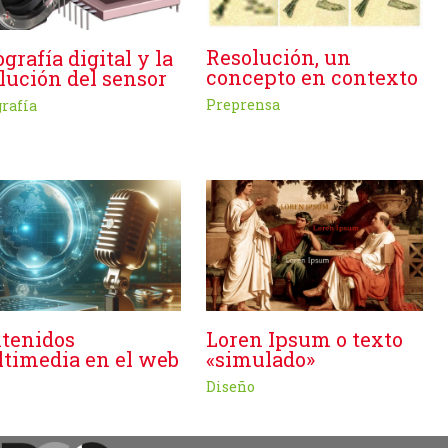
Resolución, un
ografía digital y la
concepto en contexto
lución del sensor
Preprensa
grafía
tenidos
Loren Ipsum o texto
timedia en el web
«simulado»
Diseño