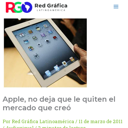
Ir
al
contenido
Apple, no deja que le quiten el
mercado que creó
Por
Red Gráfica Latinoamérica
/
11 de marzo de 2011
/
Audiovisual
/
2 minutos de lectura