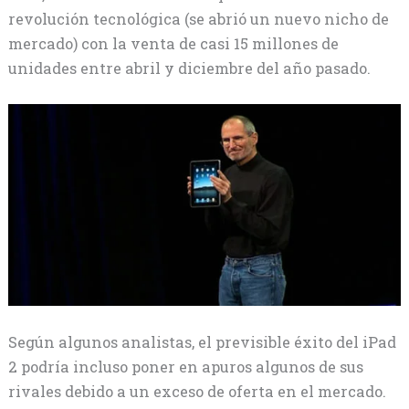
revolución tecnológica (se abrió un nuevo nicho de
mercado) con la venta de casi 15 millones de
unidades entre abril y diciembre del año pasado.
Según algunos analistas, el previsible éxito del iPad
2 podría incluso poner en apuros algunos de sus
rivales debido a un exceso de oferta en el mercado.