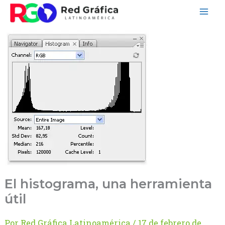
Ir
al
contenido
El histograma, una herramienta
útil
Por
Red Gráfica Latinoamérica
/
17 de febrero de