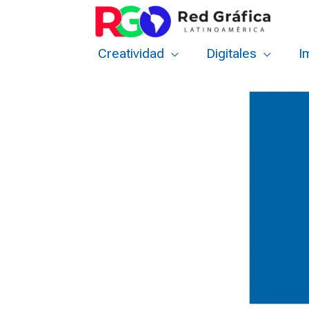
Ir
al
contenido
Creatividad
Digitales
I