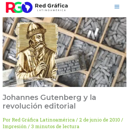
Ir
al
contenido
Johannes Gutenberg y la
revolución editorial
Por
Red Gráfica Latinoamérica
/
2 de junio de 2010
/
Impresión
/
3 minutos de lectura