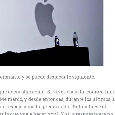
ionante y se puede destacar lo siguiente:
que decía algo como: ´Si vives cada día como si fuer
. Me marcó, y desde entonces, durante los últimos 3
l espejo y me he preguntado: ´ Si hoy fuese el
r lo que voy a hacer hoy?´ Y si la respuesta era no