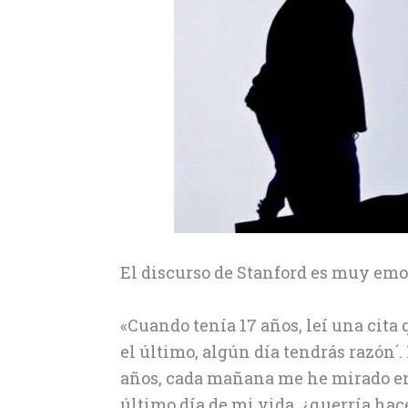
El discurso de Stanford es muy emoc
«Cuando tenía 17 años, leí una cita 
el último, algún día tendrás razón´
años, cada mañana me he mirado en e
último día de mi vida, ¿querría hace