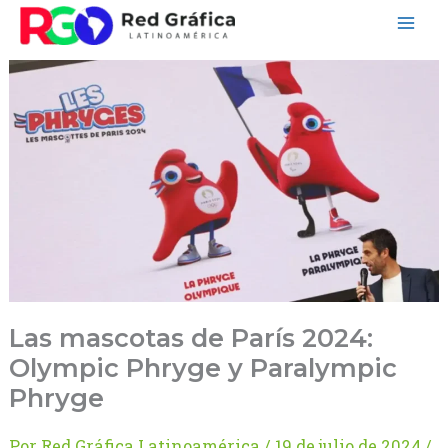
Ir
al
contenido
Las mascotas de París 2024:
Olympic Phryge y Paralympic
Phryge
Por
Red Gráfica Latinoamérica
/
19 de julio de 2024
/