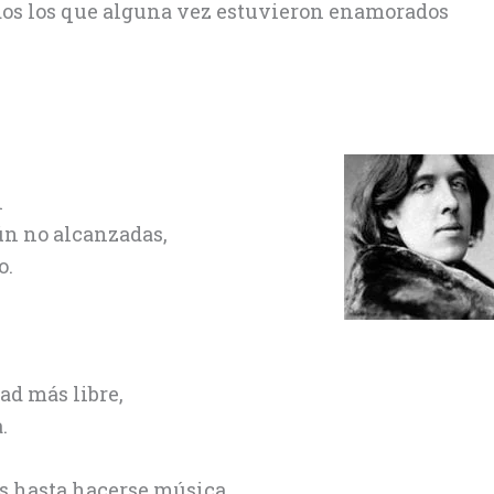
odos los que alguna vez estuvieron enamorados
n
ún no alcanzadas,
o.
ad más libre,
.
os hasta hacerse música