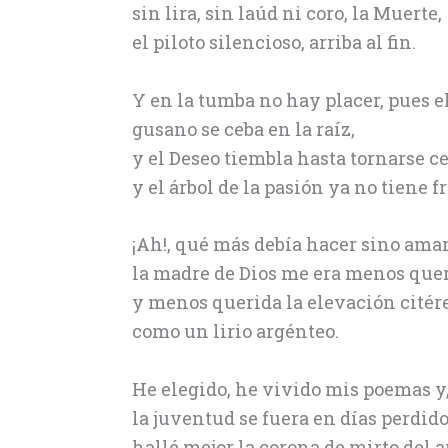
sin lira, sin laúd ni coro, la Muerte,
el piloto silencioso, arriba al fin.
Y en la tumba no hay placer, pues e
gusano se ceba en la raíz,
y el Deseo tiembla hasta tornarse c
y el árbol de la pasión ya no tiene fr
¡Ah!, qué más debía hacer sino amar
la madre de Dios me era menos quer
y menos querida la elevación citér
como un lirio argénteo.
He elegido, he vivido mis poemas 
la juventud se fuera en días perdido
hallé mejor la corona de mirto del