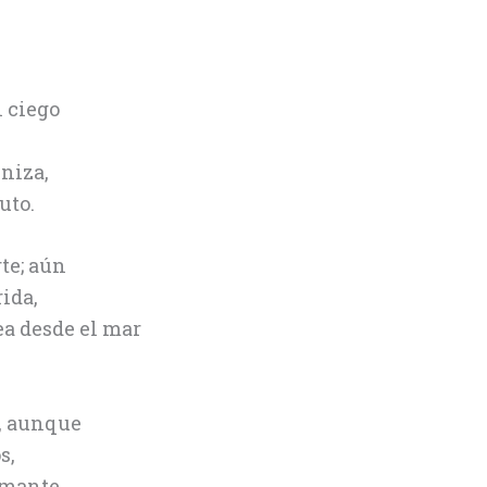
l ciego
eniza,
uto.
te; aún
ida,
ea desde el mar
y, aunque
s,
 amante