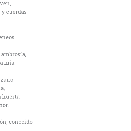
oven,
, y cuerdas
meneos
 ambrosía,
a mía.
nzano
a,
a huerta
mor.
ión, conocido