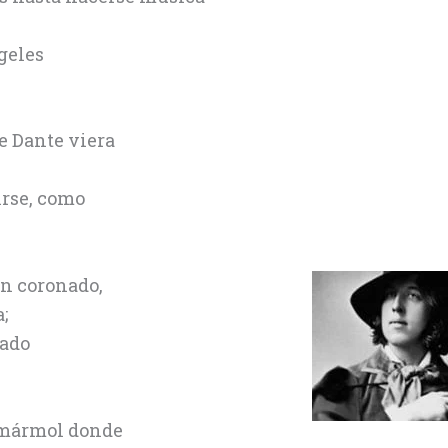
,
geles
e Dante viera
rirse, como
an coronado,
;
rado
e mármol donde