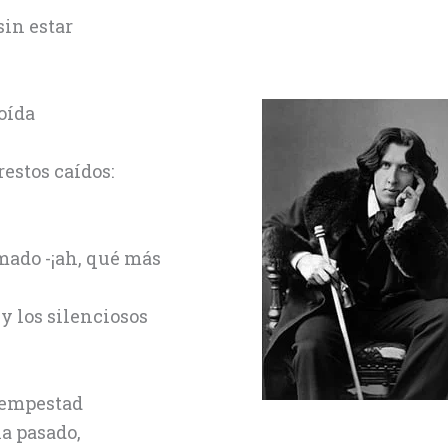
sin estar
roída
estos caídos:
mado -¡ah, qué más
y los silenciosos
 tempestad
a pasado,