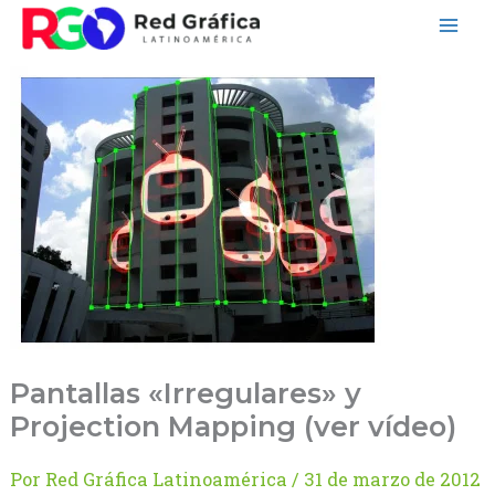
Ir
al
contenido
Pantallas «Irregulares» y
Projection Mapping (ver vídeo)
Por
Red Gráfica Latinoamérica
/
31 de marzo de 2012