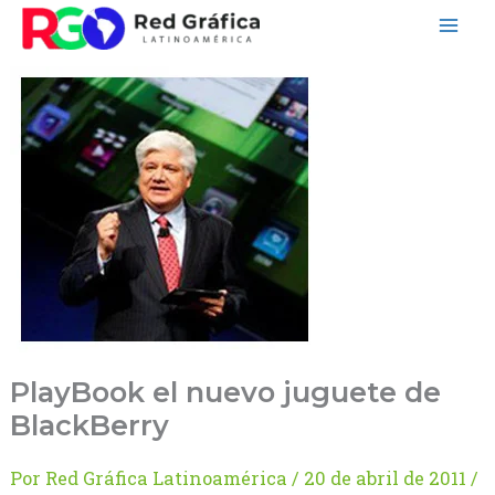
Ir
al
contenido
PlayBook el nuevo juguete de
BlackBerry
Por
Red Gráfica Latinoamérica
/
20 de abril de 2011
/