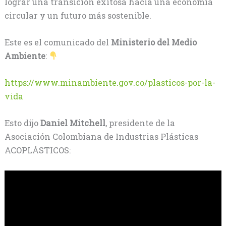
lograr una transición exitosa hacia una economía
circular y un futuro más sostenible.
Este es el comunicado del
Ministerio del Medio
Ambiente
:
https://www.minambiente.gov.co/plasticos-por-la-
vida
Esto dijo
Daniel Mitchell
, presidente de la
Asociación Colombiana de Industrias Plásticas
ACOPLÁSTICOS: