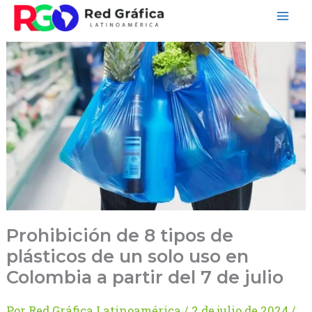
Ir
al
contenido
Prohibición de 8 tipos de
plásticos de un solo uso en
Colombia a partir del 7 de julio
Por
Red Gráfica Latinoamérica
/
2 de julio de 2024
/