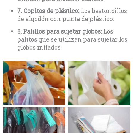
7. Copitos de plástico:
Los bastoncillos
de algodón con punta de plástico.
8. Palillos para sujetar globos:
Los
palitos que se utilizan para sujetar los
globos inflados.
1. Bolsa de punto de
2. Bolsa para empaque
pago
a granel
4. Empaque de
3. Bolsa de lavandería
periódico o facturas