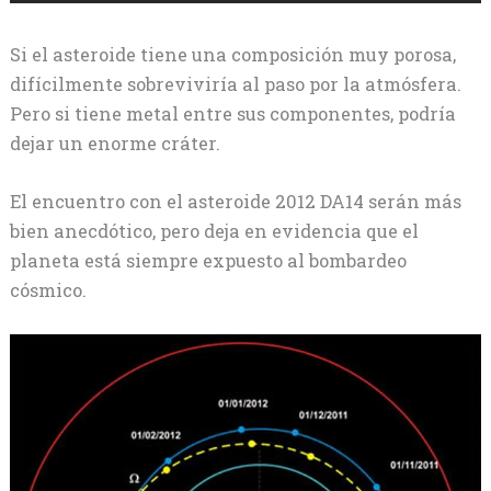
Si el asteroide tiene una composición muy porosa,
difícilmente sobreviviría al paso por la atmósfera.
Pero si tiene metal entre sus componentes, podría
dejar un enorme cráter.
El encuentro con el asteroide 2012 DA14 serán más
bien anecdótico, pero deja en evidencia que el
planeta está siempre expuesto al bombardeo
cósmico.