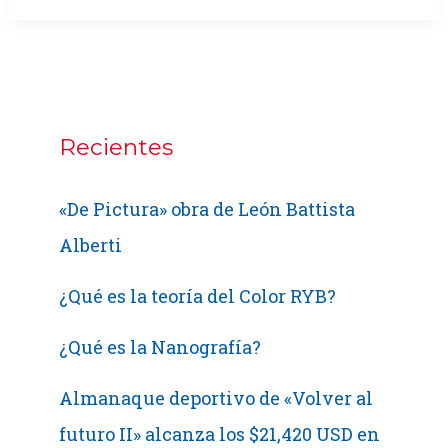
mapas
digitales
y
bases
de
Recientes
datos
«De Pictura» obra de León Battista
Alberti
¿Qué es la teoría del Color RYB?
¿Qué es la Nanografía?
Almanaque deportivo de «Volver al
futuro II» alcanza los $21,420 USD en