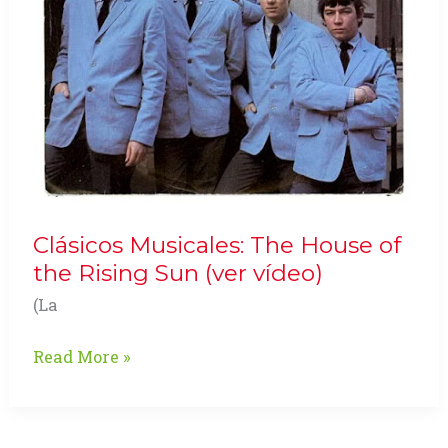
Clásicos Musicales: The House of
the Rising Sun (ver vídeo)
(La
Clásicos
Read More »
Musicales:
The
House