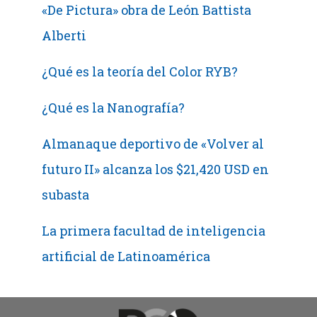
«De Pictura» obra de León Battista
en
cobre
Alberti
por
fibra
¿Qué es la teoría del Color RYB?
óptica
¿Qué es la Nanografía?
en
España
Almanaque deportivo de «Volver al
futuro II» alcanza los $21,420 USD en
subasta
La primera facultad de inteligencia
artificial de Latinoamérica