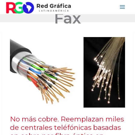
Ir
Fax
al
contenido
No más cobre. Reemplazan miles
de centrales teléfónicas basadas