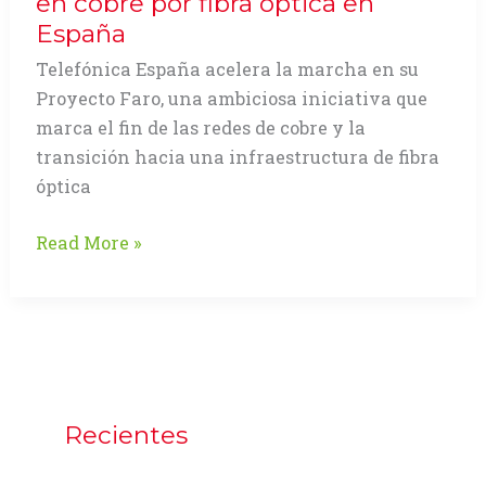
en cobre por fibra óptica en
España
Telefónica España acelera la marcha en su
Proyecto Faro, una ambiciosa iniciativa que
marca el fin de las redes de cobre y la
transición hacia una infraestructura de fibra
óptica
No
Read More »
más
cobre.
Reemplazan
miles
de
centrales
Recientes
teléfónicas
basadas