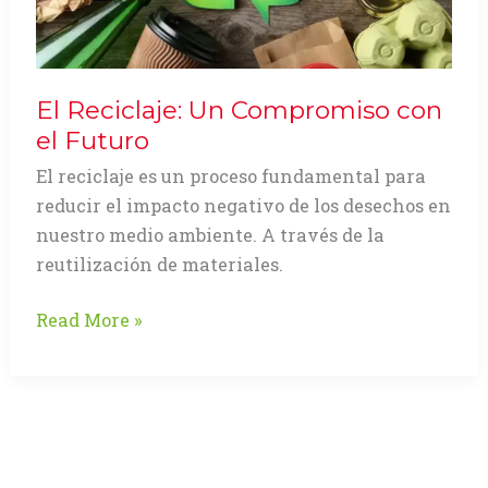
Gráfica
en
DRUPA
El Reciclaje: Un Compromiso con
el Futuro
El reciclaje es un proceso fundamental para
reducir el impacto negativo de los desechos en
nuestro medio ambiente. A través de la
reutilización de materiales.
El
Read More »
Reciclaje:
Un
Compromiso
con
el