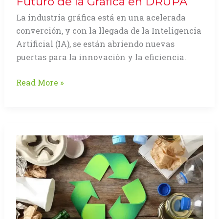
Futuro de la Gráfica en DRUPA
La industria gráfica está en una acelerada
converción, y con la llegada de la Inteligencia
Artificial (IA), se están abriendo nuevas
puertas para la innovación y la eficiencia.
La
Read More »
Inteligencia
Artificial
y
las
Competencias
Laborales:
El
Futuro
de
la