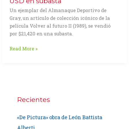
USD en subasta
Un ejemplar del Almanaque Deportivo de
Gray, un artículo de colección icónico de la
película Volver al futuro II (1989), se vendió
por $21,420 en una subasta.
Almanaque
Read More »
deportivo
de
«Volver
al
futuro
II»
Recientes
alcanza
los
«De Pictura» obra de León Battista
$21,420
USD
Alberti