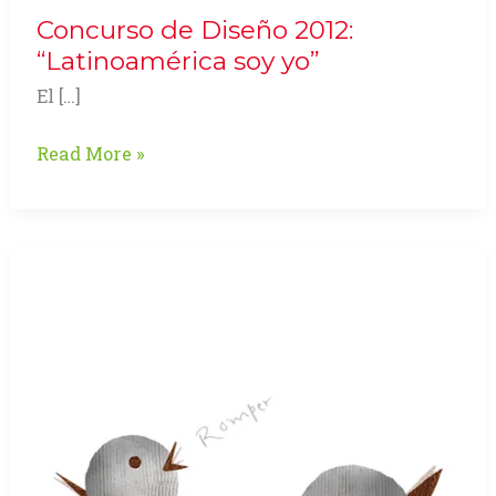
Concurso de Diseño 2012:
“Latinoamérica soy yo”
El […]
Concurso
Read More »
de
Diseño
2012:
“Latinoamérica
soy
yo”