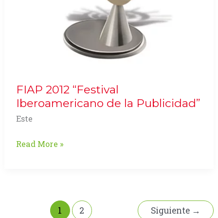
FIAP 2012 “Festival
Iberoamericano de la Publicidad”
Este
FIAP
Read More »
2012
“Festival
Iberoamericano
de
la
1
2
Siguiente
→