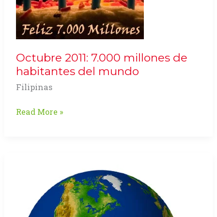
Octubre 2011: 7.000 millones de
habitantes del mundo
Filipinas
Octubre
Read More »
2011:
7.000
millones
de
habitantes
del
mundo