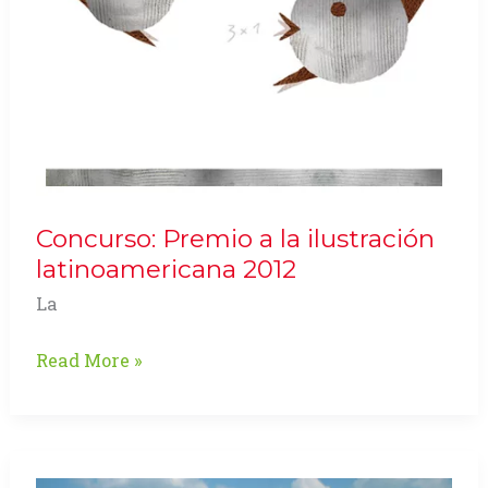
Concurso: Premio a la ilustración
latinoamericana 2012
La
Concurso:
Read More »
Premio
a
la
ilustración