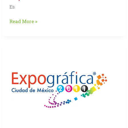
Es
EXPOGRÁFICA
Read More »
2011
–
Impresionante