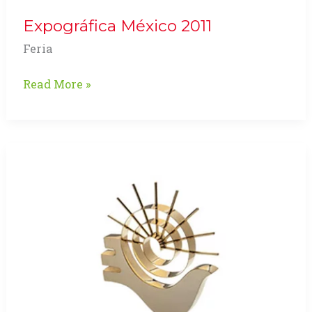
Expográfica México 2011
Feria
Expográfica
Read More »
México
2011