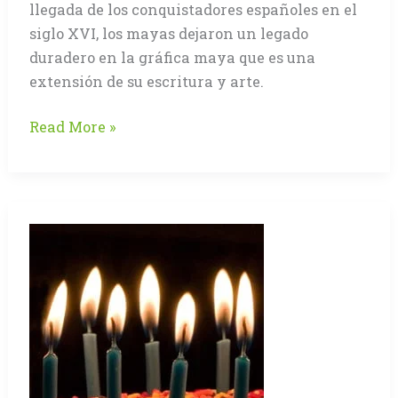
llegada de los conquistadores españoles en el
siglo XVI, los mayas dejaron un legado
duradero en la gráfica maya que es una
extensión de su escritura y arte.
La
Read More »
civilización
Maya
en
mesoamérica
y
su
legado
gráfico