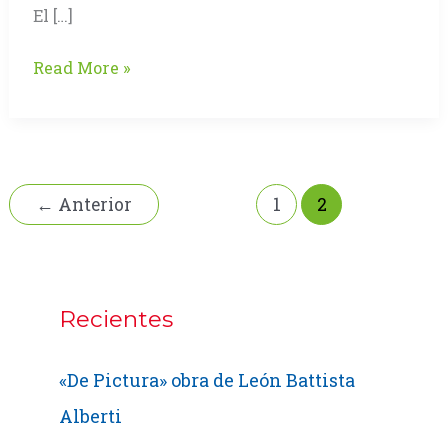
El […]
Logo
Read More »
Starbucks,
La
Sirena
«sola»
vende
←
Anterior
1
2
más
café
Recientes
«De Pictura» obra de León Battista
Alberti