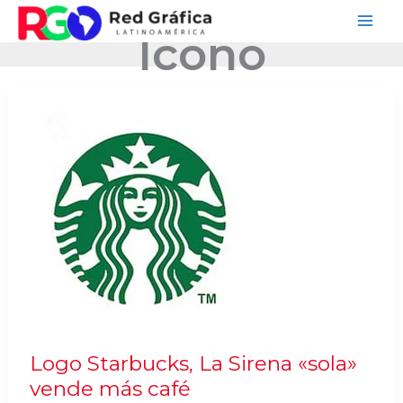
Ir
Icono
al
contenido
Logo Starbucks, La Sirena «sola»
vende más café