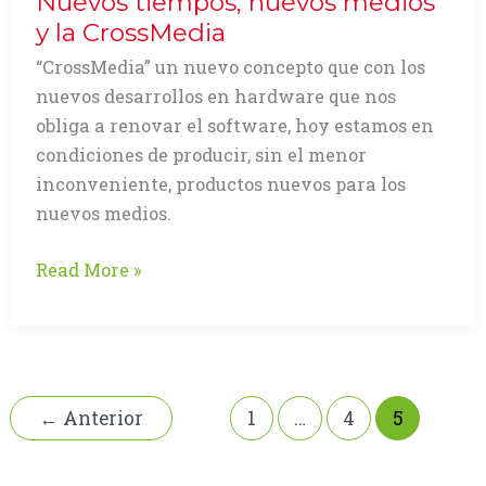
Nuevos tiempos, nuevos medios
y la CrossMedia
“CrossMedia” un nuevo concepto que con los
nuevos desarrollos en hardware que nos
obliga a renovar el software, hoy estamos en
condiciones de producir, sin el menor
inconveniente, productos nuevos para los
nuevos medios.
Nuevos
Read More »
tiempos,
nuevos
medios
y
la
←
Anterior
1
…
4
5
CrossMedia