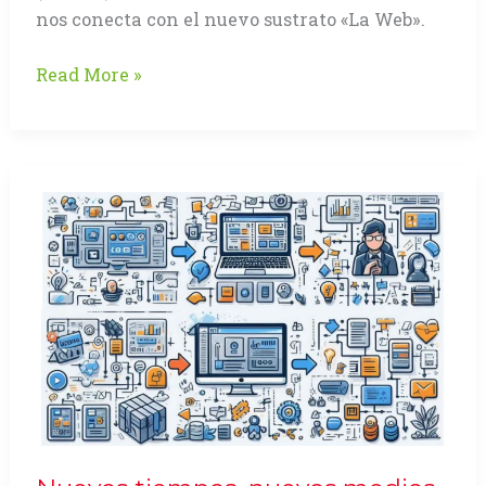
nos conecta con el nuevo sustrato «La Web».
Contenidos
Read More »
multimedia
en
el
web