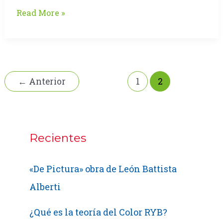
2do
Read More »
Seminario
Internacional
de
Publicidad
y
←
Anterior
1
2
Marketing
Digital
Recientes
«De Pictura» obra de León Battista
Alberti
¿Qué es la teoría del Color RYB?