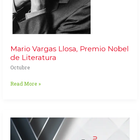
Mario Vargas Llosa, Premio Nobel
de Literatura
Octubre
Mario
Read More »
Vargas
Llosa,
Premio
Nobel
de
Literatura