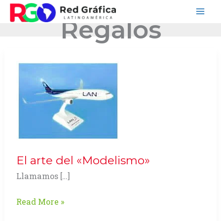
Ir
Regalos
al
contenido
El arte del «Modelismo»
Llamamos […]
El
Read More »
arte