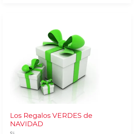
del
«Modelismo»
Los Regalos VERDES de
NAVIDAD
Si