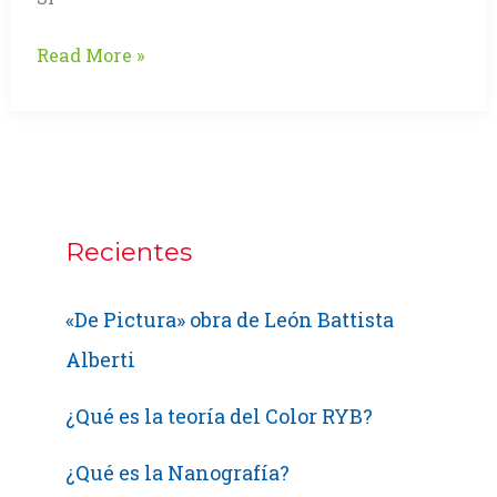
Los
Read More »
Regalos
VERDES
de
NAVIDAD
Recientes
«De Pictura» obra de León Battista
Alberti
¿Qué es la teoría del Color RYB?
¿Qué es la Nanografía?