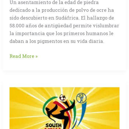
Un asentamiento de la edad de piedra
dedicado a la producción de polvo de ocre ha
sido descubierto en Sudáfrica. El hallazgo de
58.000 años de antigüedad permite vislumbrar
la importancia que los primeros humanos le
daban a los pigmentos en su vida diaria.
Descubren
Read More »
«fábrica»
de
pigmentos
de
la
Edad
de
Piedra