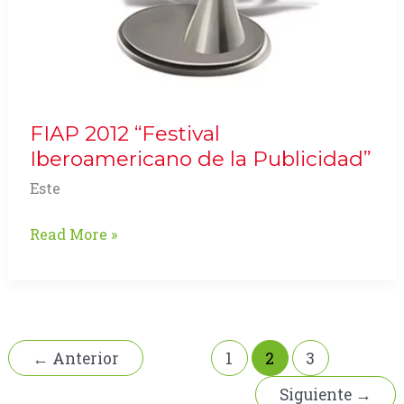
FIAP 2012 “Festival
Iberoamericano de la Publicidad”
Este
FIAP
Read More »
2012
“Festival
Iberoamericano
de
la
←
Anterior
1
2
3
Publicidad”
Siguiente
→