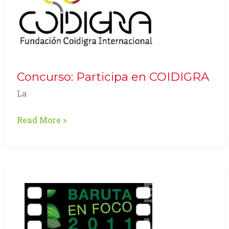
Concurso: Participa en COIDIGRA
La
Concurso:
Read More »
Participa
en
COIDIGRA