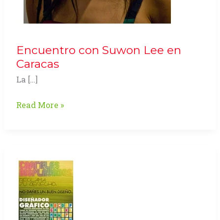
Encuentro con Suwon Lee en
Caracas
La […]
Encuentro
Read More »
con
Suwon
Lee
en
Caracas