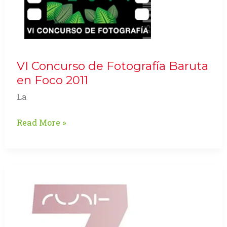
VI Concurso de Fotografía Baruta
en Foco 2011
La
VI
Read More »
Concurso
de
Fotografía
Baruta
en
Foco
2011