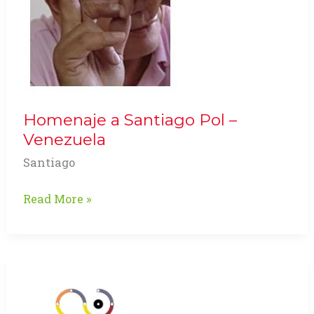
Homenaje a Santiago Pol –
Venezuela
Santiago
Homenaje
Read More »
a
Santiago
Pol
–
Venezuela