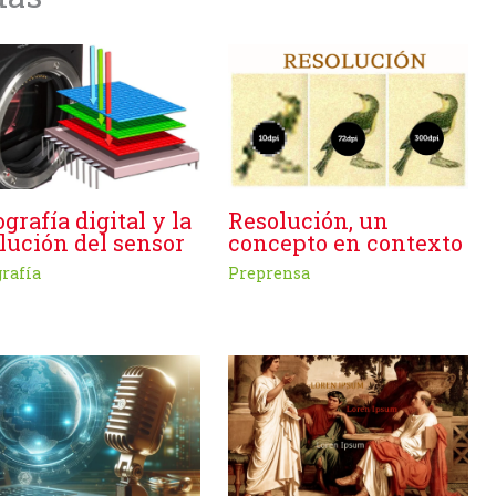
Resolución, un
ografía digital y la
concepto en contexto
lución del sensor
Preprensa
grafía