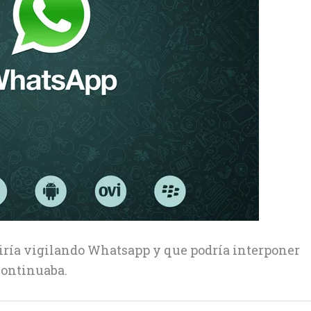
iría vigilando Whatsapp y que podría interponer
 continuaba.