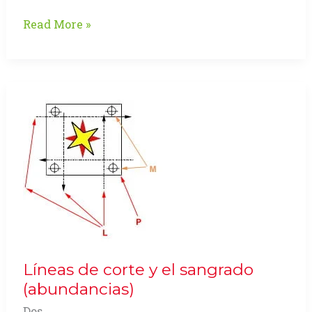
Nuevo
Read More »
sistema
de
encuadernación
de
Spiral
Binding
Líneas de corte y el sangrado
(abundancias)
Dos