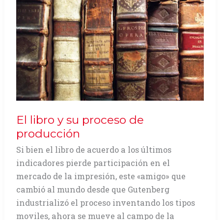
blanda
o
paperback
El libro y su proceso de
producción
Si bien el libro de acuerdo a los últimos
indicadores pierde participación en el
mercado de la impresión, este «amigo» que
cambió al mundo desde que Gutenberg
industrializó el proceso inventando los tipos
moviles, ahora se mueve al campo de la