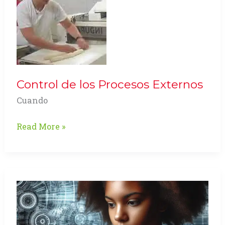
en
Colombia
Control de los Procesos Externos
Cuando
Control
Read More »
de
los
Procesos
Externos