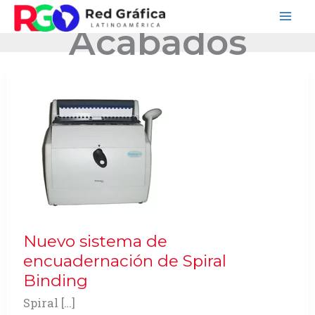
Ir
Acabados
al
contenido
Nuevo sistema de
encuadernación de Spiral
Binding
Spiral […]