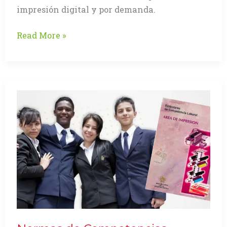
impresión digital y por demanda.
El
Read More »
libro
y
su
proceso
de
producción