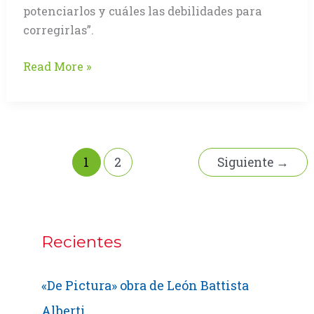
potenciarlos y cuáles las debilidades para
corregirlas”.
Entrevista
Read More »
al
director
de
Graphispag:
Xavier
1
2
Siguiente
→
Pascual
Recientes
«De Pictura» obra de León Battista
Alberti