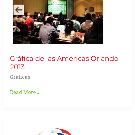
Gráfica de las Américas Orlando –
2013
Gráficas
Gráfica
Read More »
de
las
Américas
Orlando
–