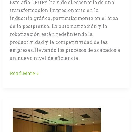
Este año DRUPA ha sido el escenario de una
transformación impresionante en la
industria gráfica, particularmente en el área
de la postprensa. La automatización y la
robotización están redefiniendo la
productividad y la competitividad de las
empresas, llevando los procesos de acabados a
un nuevo nivel de eficiencia.
La
Read More »
Robotización
Revoluciona
la
Postprensa
en
DRUPA
2024