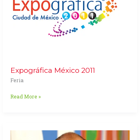
Patrimonio
Nacional
Expográfica México 2011
Feria
Expográfica
Read More »
México
2011