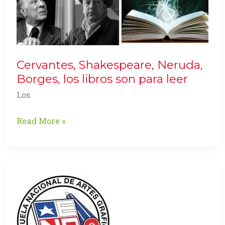
Cervantes, Shakespeare, Neruda,
Borges, los libros son para leer
Los
Cervantes,
Read More »
Shakespeare,
Neruda,
Borges,
los
libros
son
para