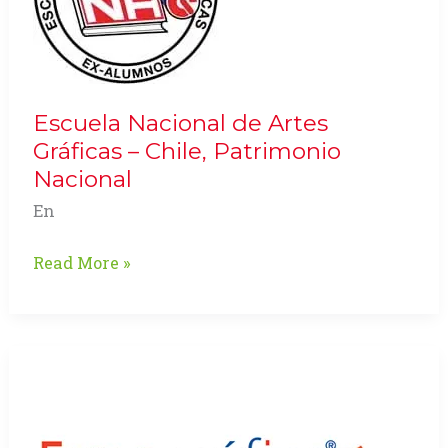
leer
Escuela Nacional de Artes
Gráficas – Chile, Patrimonio
Nacional
En
Escuela
Read More »
Nacional
de
Artes
Gráficas
–
Chile,