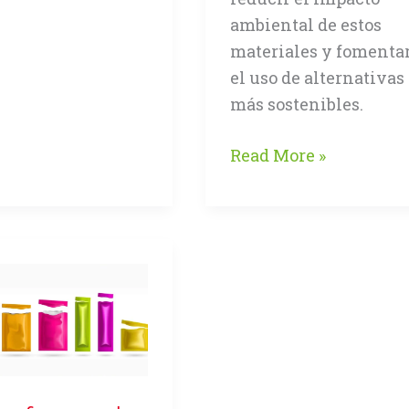
ambiental de estos
materiales y fomenta
el uso de alternativas
más sostenibles.
Prohibición
Read More »
de
8
tipos
de
plásticos
de
un
solo
uso