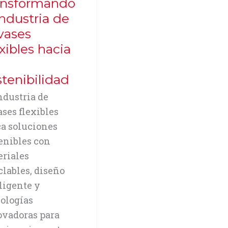
ansformando
en
Industria de
Colombia
vases
a
xibles hacia
partir
del
tenibilidad
7
de
ndustria de
julio
ses flexibles
a soluciones
enibles con
riales
clables, diseño
ligente y
ologías
ovadoras para