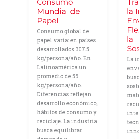
Consumo
Tr
Mundial de
la 
Papel
En
Fle
Consumo global de
la
papel varía: en países
Sos
desarrollados 307.5
kg/persona/año. En
La i
Latinoamérica un
enva
promedio de 55
busc
kg/persona/año.
sost
Diferencias reflejan
mate
desarrollo económico,
reci
hábitos de consumo y
inte
reciclaje. La industria
tecn
busca equilibrar
inn