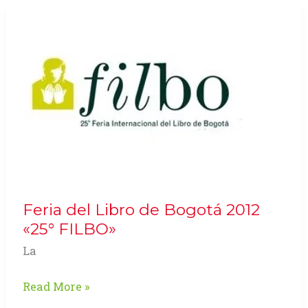
será
el
futuro
de
la
Industria
gráfica?
Feria del Libro de Bogotá 2012
«25° FILBO»
La
Feria
Read More »
del