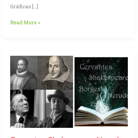
Gráficas […]
Gráfica
Read More »
de
las
Américas
Orlando
–
2013