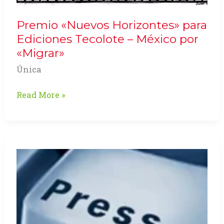
Premio «Nuevos Horizontes» para
Ediciones Tecolote – México por
«Migrar»
Única
Premio
Read More »
«Nuevos
Horizontes»
para
Ediciones
Tecolote
–
México
por
«Migrar»