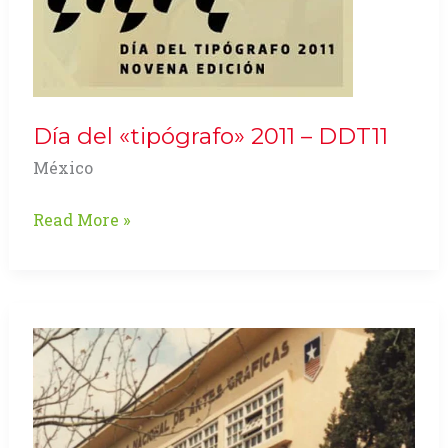
Día del «tipógrafo» 2011 – DDT11
México
Día
Read More »
del
«tipógrafo»
2011
–
DDT11