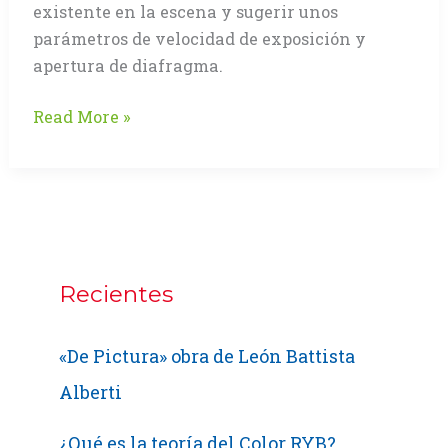
existente en la escena y sugerir unos
parámetros de velocidad de exposición y
apertura de diafragma.
Fotómetro
Read More »
de
luz
incidente,
una
herramienta
que
Recientes
«ilumina»
«De Pictura» obra de León Battista
Alberti
¿Qué es la teoría del Color RYB?