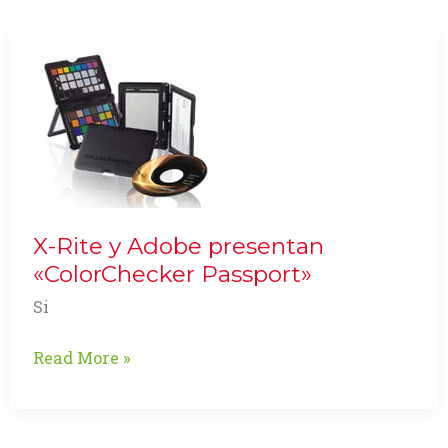
especializada
X-Rite y Adobe presentan
«ColorChecker Passport»
Si
X-
Read More »
Rite
y
Adobe