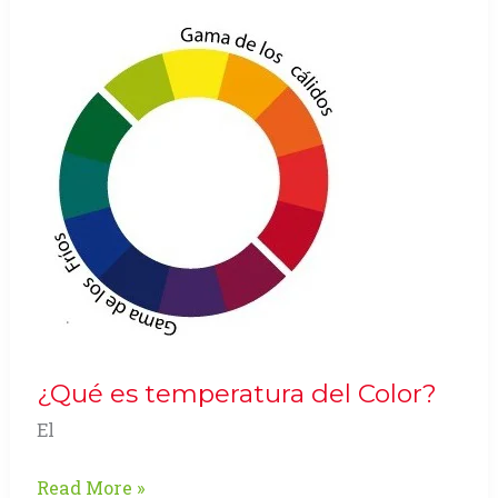
de
la
fotografía
–
Colonia,
Alemania
(ver
vídeo)
¿Qué es temperatura del Color?
El
¿Qué
Read More »