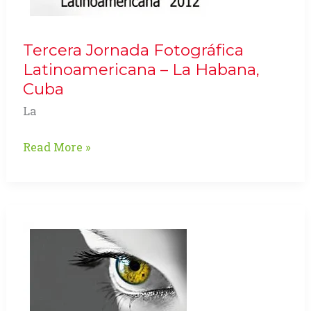
Tercera Jornada Fotográfica
Latinoamericana – La Habana,
Cuba
La
Tercera
Read More »
Jornada
Fotográfica
Latinoamericana
–
La
Habana,
Cuba