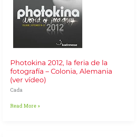
Photokina 2012, la feria de la
fotografía – Colonia, Alemania
(ver vídeo)
Cada
Photokina
Read More »
2012,
la
feria