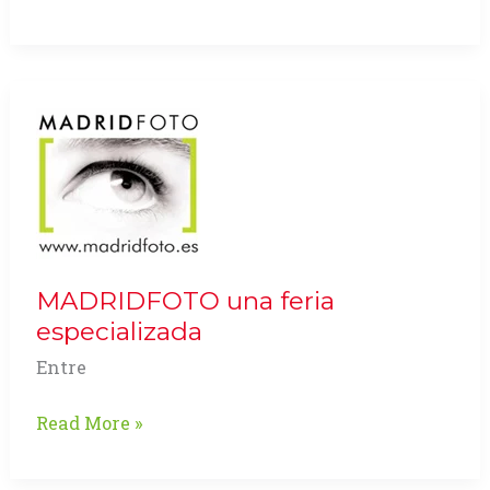
es
temperatura
del
Color?
MADRIDFOTO una feria
especializada
Entre
MADRIDFOTO
Read More »
una
feria