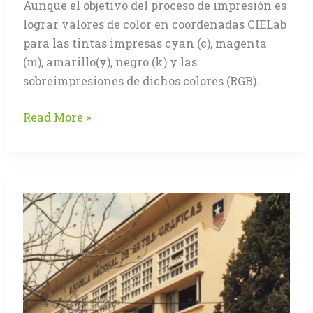
Aunque el objetivo del proceso de impresión es
lograr valores de color en coordenadas CIELab
para las tintas impresas cyan (c), magenta
(m), amarillo(y), negro (k) y las
sobreimpresiones de dichos colores (RGB).
El
Read More »
Control
del
Color
en
el
proceso
de
Impresión