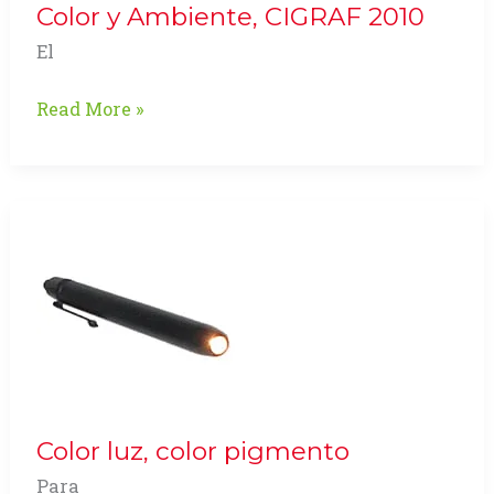
Color y Ambiente, CIGRAF 2010
El
Color
Read More »
y
Ambiente,
CIGRAF
2010
Color luz, color pigmento
Para