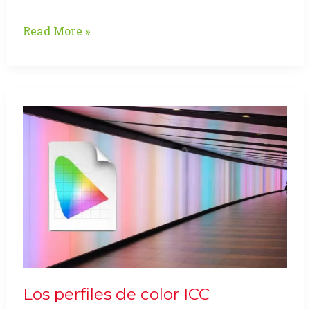
Color
Read More »
luz,
color
pigmento
Los perfiles de color ICC