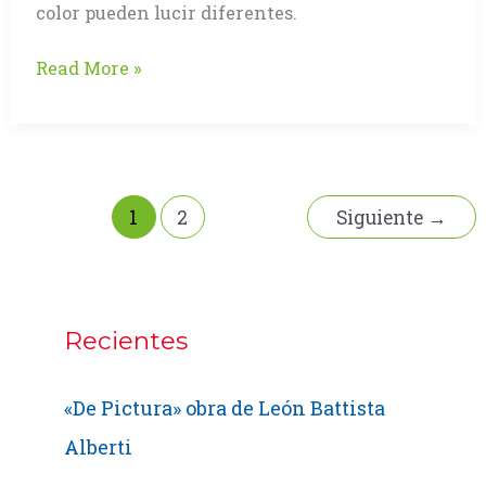
color pueden lucir diferentes.
Metamerismo
Read More »
un
fenómeno
físico
y
mental
1
2
Siguiente
→
Recientes
«De Pictura» obra de León Battista
Alberti