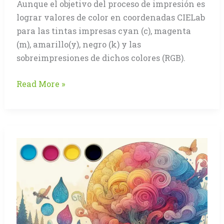
Aunque el objetivo del proceso de impresión es
lograr valores de color en coordenadas CIELab
para las tintas impresas cyan (c), magenta
(m), amarillo(y), negro (k) y las
sobreimpresiones de dichos colores (RGB).
El
Read More »
Control
del
Color
en
el
proceso
de
Impresión