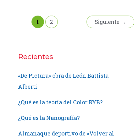
color
ICC
1
2
Siguiente
→
Recientes
«De Pictura» obra de León Battista
Alberti
¿Qué es la teoría del Color RYB?
¿Qué es la Nanografía?
Almanaque deportivo de «Volver al