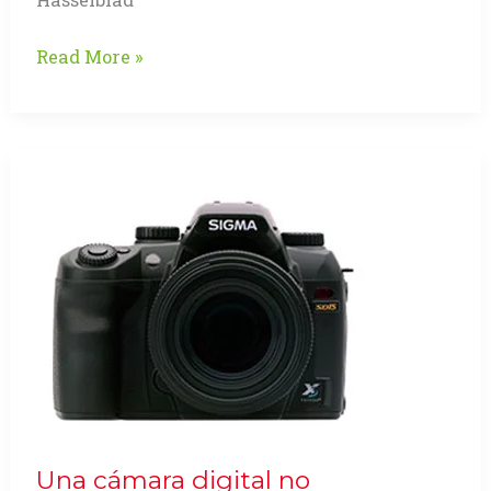
Fotografía
Read More »
de
alta
gama
o
«Hasselblad»
Una cámara digital no