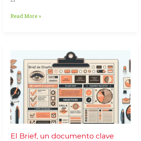
Color
Read More »
y
Ambiente,
CIGRAF
2010
El Brief, un documento clave