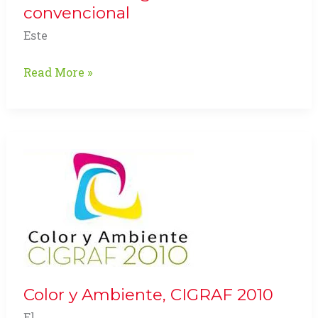
convencional
Este
Una
Read More »
cámara
digital
no
convencional
Color y Ambiente, CIGRAF 2010
El