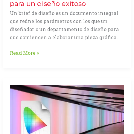
para un diseño exitoso
Un brief de diseño es un documento integral
que reúne los parámetros con los que un
diseñador o un departamento de diseño para
que comiencen a elaborar una pieza gráfica.
El
Read More »
Brief,
un
documento
clave
para
un
diseño
exitoso