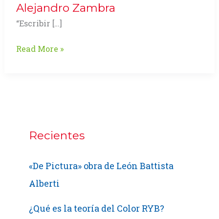
Alejandro Zambra
“Escribir […]
Microcuentos
Read More »
en
Iquique
con
Alejandro
Zambra
Recientes
«De Pictura» obra de León Battista
Alberti
¿Qué es la teoría del Color RYB?