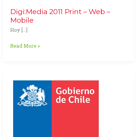
Digi:Media 2011 Print – Web –
Mobile
Hoy […]
Digi:Media
Read More »
2011
Print
–
Web
–
Mobile