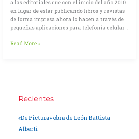
a las editoriales que con el inicio del año 2010
en lugar de estar publicando libros y revistas
de forma impresa ahora lo hacen a través de
pequeñas aplicaciones para telefonía celular…
La
Read More »
imprenta
tiene
que
ser
más
creativa
Recientes
(Primera
Parte)
«De Pictura» obra de León Battista
Alberti