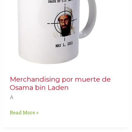
Merchandising por muerte de
Osama bin Laden
A
Merchandising
Read More »
por
muerte