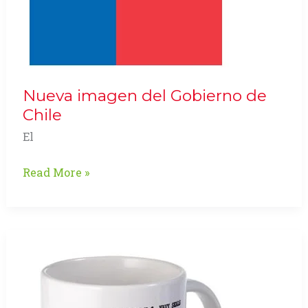
Nueva imagen del Gobierno de
Chile
El
Nueva
Read More »
imagen
del
Gobierno
de
Chile