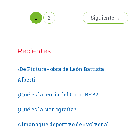
Laborales
para
la
1
2
Siguiente
→
Industria
Gráfica
en
Colombia
Recientes
«De Pictura» obra de León Battista
Alberti
¿Qué es la teoría del Color RYB?
¿Qué es la Nanografía?
Almanaque deportivo de «Volver al