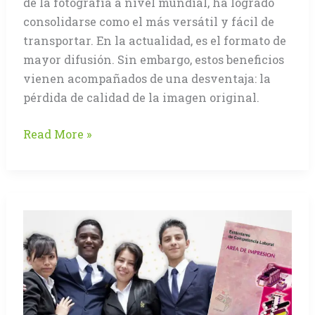
de la fotografía a nivel mundial, ha logrado
consolidarse como el más versátil y fácil de
transportar. En la actualidad, es el formato de
mayor difusión. Sin embargo, estos beneficios
vienen acompañados de una desventaja: la
pérdida de calidad de la imagen original.
JPEG,
Read More »
Almacenamiento
versus
Calidad