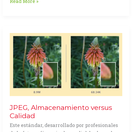
Suiza,
Read More »
es
UGRA
JPEG, Almacenamiento versus
Calidad
Este estándar, desarrollado por profesionales