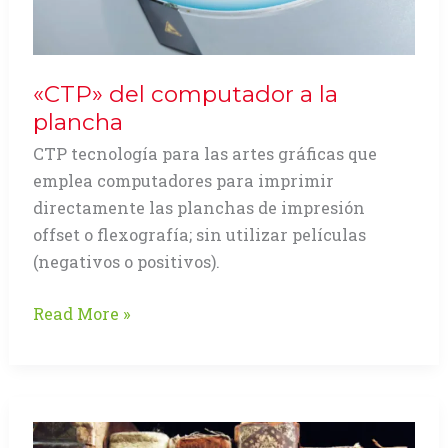
«CTP» del computador a la
plancha
CTP tecnología para las artes gráficas que
emplea computadores para imprimir
directamente las planchas de impresión
offset o flexografía; sin utilizar películas
(negativos o positivos).
«CTP»
Read More »
del
computador
a
la
plancha