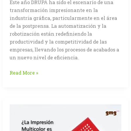
Este año DRUPA ha sido el escenario de una
transformación impresionante en la
industria gráfica, particularmente en el área
de la postprensa. La automatización y la
robotización están redefiniendo la
productividad y la competitividad de las
empresas, llevando los procesos de acabados a
un nuevo nivel de eficiencia.
La
Read More »
Robotización
Revoluciona
la
Postprensa
en
DRUPA
2024