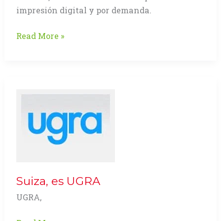
impresión digital y por demanda.
El
Read More »
libro
y
su
proceso
de
producción
Suiza, es UGRA
UGRA,