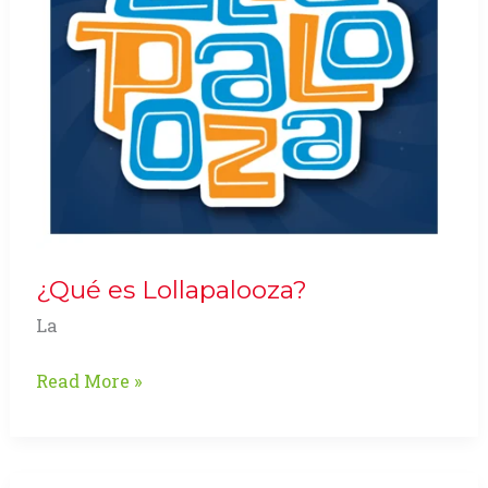
¿Qué es Lollapalooza?
La
¿Qué
Read More »
es
Lollapalooza?