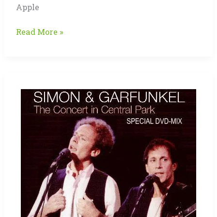
Apple
Apple
Read More »
y
su
«New
iPad»
(ver
vídeo)