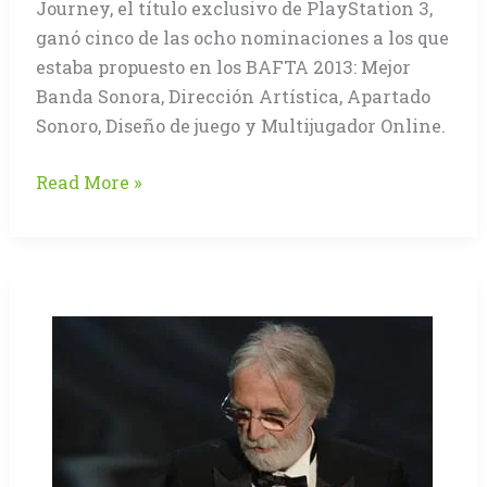
Journey, el título exclusivo de PlayStation 3,
ganó cinco de las ocho nominaciones a los que
estaba propuesto en los BAFTA 2013: Mejor
Banda Sonora, Dirección Artística, Apartado
Sonoro, Diseño de juego y Multijugador Online.
«Journey»
Read More »
el
gran
ganador
de
BEFTA
2013
(Ver
trailer)