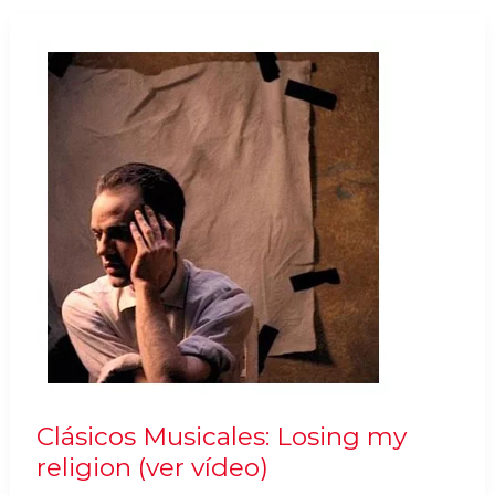
–
Oscar
2013
Mejor
Película
Extranjera
(Ver
Trailer)
Clásicos Musicales: Losing my
religion (ver vídeo)