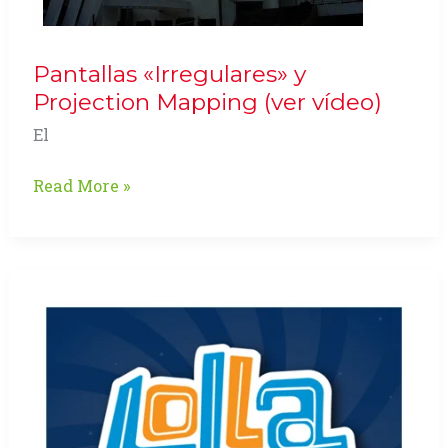
Pantallas «Irregulares» y
Projection Mapping (ver vídeo)
El
Pantallas
Read More »
«Irregulares»
y
Projection
Mapping
(ver
vídeo)