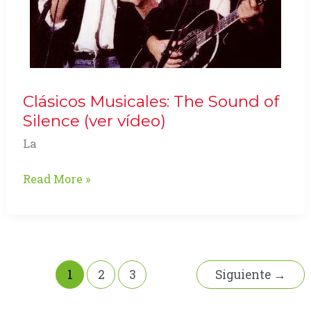
Clásicos Musicales: The Sound of
Silence (ver vídeo)
La
Clásicos
Read More »
Musicales:
The
Sound
of
Silence
1
2
3
Siguiente
→
(ver
vídeo)