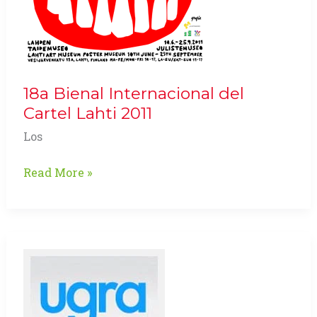
18a Bienal Internacional del
Cartel Lahti 2011
Los
18a
Read More »
Bienal
Internacional
del
Cartel
Lahti
2011