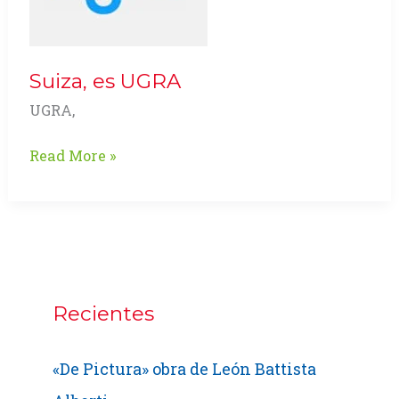
Suiza, es UGRA
UGRA,
Suiza,
Read More »
es
UGRA
Recientes
«De Pictura» obra de León Battista