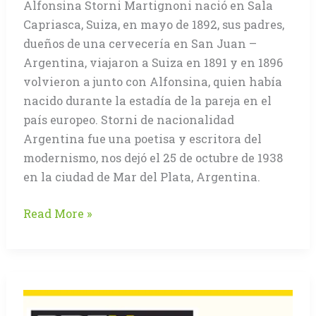
Alfonsina Storni Martignoni nació en Sala
Capriasca, Suiza, en mayo de 1892, sus padres,
dueños de una cervecería en San Juan –
Argentina, viajaron a Suiza en 1891 y en 1896
volvieron a junto con Alfonsina, quien había
nacido durante la estadía de la pareja en el
país europeo. Storni de nacionalidad
Argentina fue una poetisa y escritora del
modernismo, nos dejó el 25 de octubre de 1938
en la ciudad de Mar del Plata, Argentina.
Alfonsina
Read More »
Storni
(Alfonsina
y
el
mar):