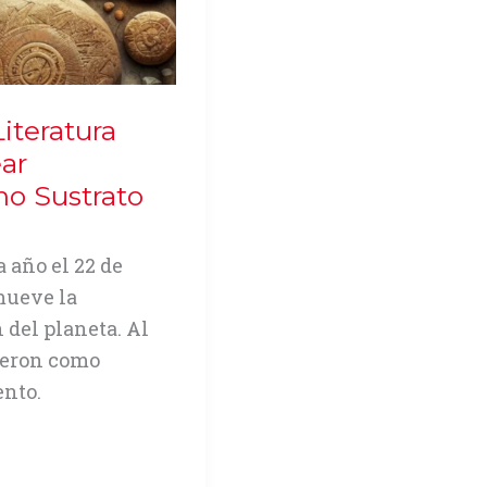
Literatura
ar
mo Sustrato
a año el 22 de
mueve la
 del planeta. Al
vieron como
ento.