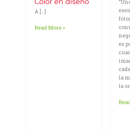
Color en diseño
“Uno
esen
A […]
foto
conv
Precisión
Read More »
nega
en
es p
el
cuan
Color
ima
en
cada
diseño
la m
la o
Arc
Read
de
Ima
RA