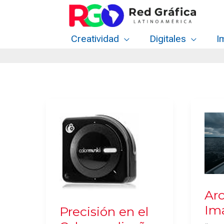
Ir
al
contenido
Creatividad
Digitales
I
Ar
Im
Precisión en el