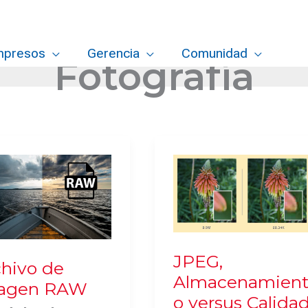
mpresos
Gerencia
Comunidad
Fotografía
JPEG,
chivo de
Almacenamien
agen RAW
o versus Calida