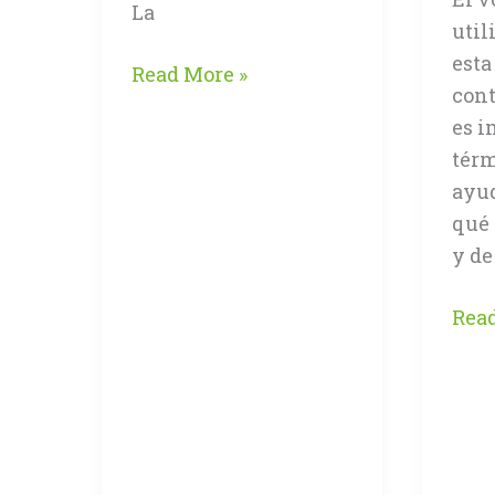
La
util
esta
CCD
Read More »
cont
o
es i
Dispositivo
tér
de
ayud
Carga
qué
Acoplada
y de
Reso
Read
un
con
en
cont