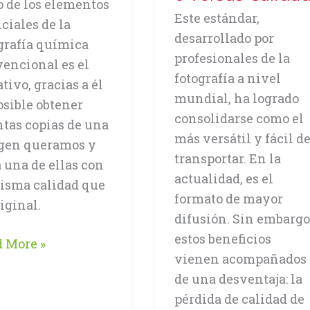
 de los elementos
Este estándar,
ciales de la
desarrollado por
grafía química
profesionales de la
encional es el
fotografía a nivel
tivo, gracias a él
mundial, ha logrado
osible obtener
consolidarse como el
tas copias de una
más versátil y fácil d
gen queramos y
transportar. En la
 una de ellas con
actualidad, es el
isma calidad que
formato de mayor
riginal.
difusión. Sin embargo
estos beneficios
hivo
 More »
vienen acompañados
de una desventaja: la
gen
pérdida de calidad de
W