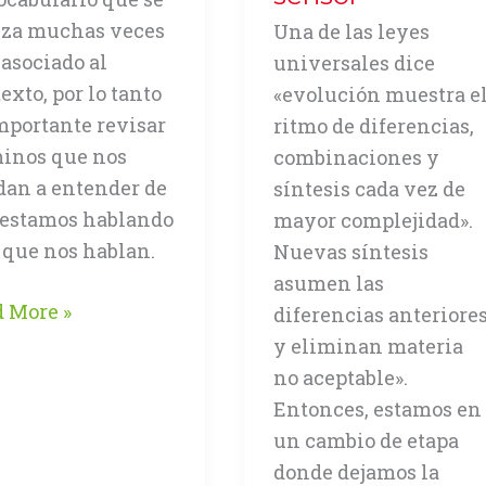
iza muchas veces
Una de las leyes
 asociado al
universales dice
exto, por lo tanto
«evolución muestra e
mportante revisar
ritmo de diferencias,
minos que nos
combinaciones y
an a entender de
síntesis cada vez de
 estamos hablando
mayor complejidad».
 que nos hablan.
Nuevas síntesis
asumen las
lución,
 More »
diferencias anteriore
y eliminan materia
cepto
no aceptable».
Entonces, estamos en
exto
un cambio de etapa
donde dejamos la