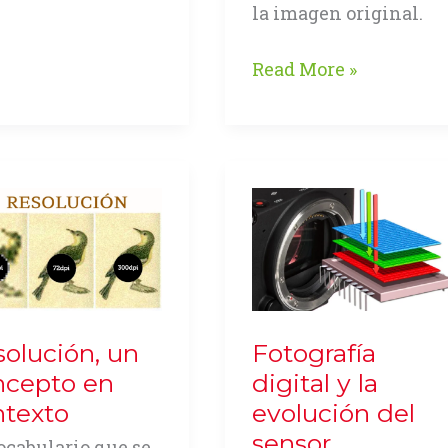
la imagen original.
JPEG,
Read More »
Almacenamiento
versus
Calidad
olución, un
Fotografía
ncepto en
digital y la
ntexto
evolución del
sensor
ocabulario que se