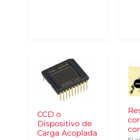
Res
CCD o
co
Dispositivo de
co
Carga Acoplada
El v